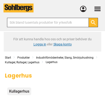
Meny
För att kunna handla hos oss och se priser behöver du
Logga in
eller
Skapa konto
Start
Produkter
Industriförnödenheter, Slang, Smörjutrustning
Lagerhus
Kullager, Rullager, Lagerhus
Lagerhus
Kategorier
Kullagerhus