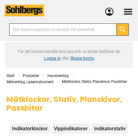
Meny
För att kunna handla hos oss och se priser behöver du
Logga in
eller
Skapa konto
Start
Produkter
Handverktyg
Mätklockor, Stativ, Planskivor, Passbitar
Mätverktyg, Laserinstrument
Mätklockor, Stativ, Planskivor,
Passbitar
Kategorier
Indikatorklockor
Vippindikatorer
Indikatorstativ