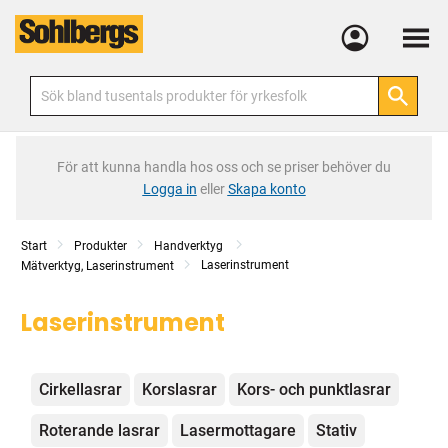
Meny
För att kunna handla hos oss och se priser behöver du
Logga in
eller
Skapa konto
Start
Produkter
Handverktyg
Laserinstrument
Mätverktyg, Laserinstrument
Laserinstrument
Kategorier
Cirkellasrar
Korslasrar
Kors- och punktlasrar
Roterande lasrar
Lasermottagare
Stativ