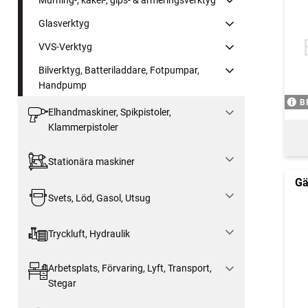
Murning-, kakel-, gips- & armeringsverktyg
Glasverktyg
VVS-Verktyg
Bilverktyg, Batteriladdare, Fotpumpar,
Handpump
B
Elhandmaskiner, Spikpistoler,
Klammerpistoler
Stationära maskiner
Gä
Svets, Löd, Gasol, Utsug
Tryckluft, Hydraulik
Arbetsplats, Förvaring, Lyft, Transport,
Stegar