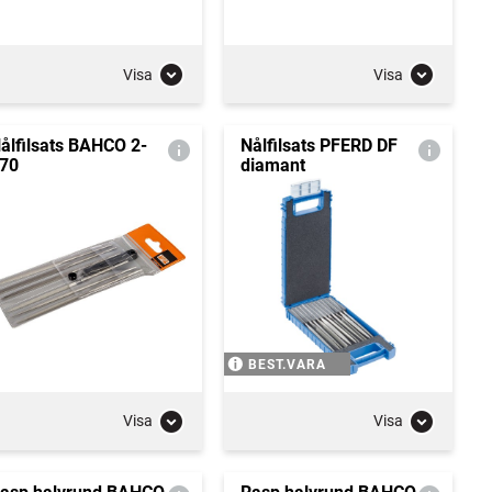
Visa
Visa
ålfilsats BAHCO 2-
Nålfilsats PFERD DF
70
diamant
BEST.VARA
Visa
Visa