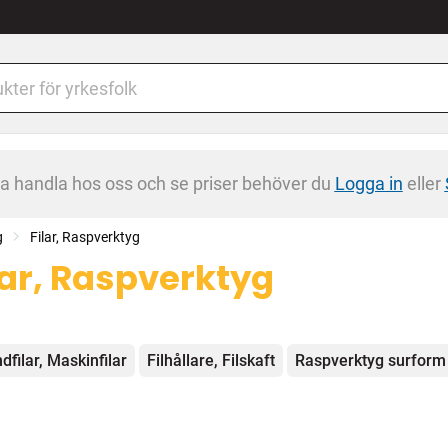
na handla hos oss och se priser behöver du
Logga in
eller
g
Filar, Raspverktyg
lar, Raspverktyg
egorier
dfilar, Maskinfilar
Filhållare, Filskaft
Raspverktyg surform