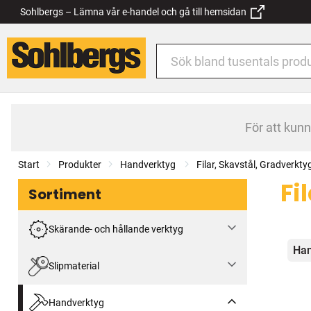
Sohlbergs – Lämna vår e-handel och gå till hemsidan
För att kun
Start
Produkter
Handverktyg
Filar, Skavstål, Gradverkty
Fi
Sortiment
Skärande- och hållande verktyg
Kat
Han
Slipmaterial
Handverktyg