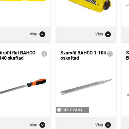
Visa
Visa
ärpfil flat BAHCO
Svarvfil BAHCO 1-104
S
140 skaftad
oskaftad
B
BEST.VARA
Visa
Visa