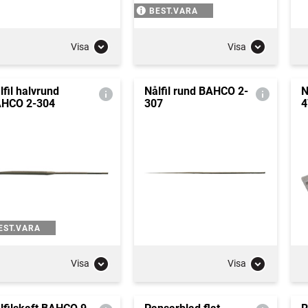
BEST.VARA
Visa
Visa
lfil halvrund
Nålfil rund BAHCO 2-
N
HCO 2-304
307
4
EST.VARA
Visa
Visa