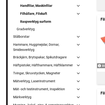
Handfilar, Maskinfilar
Filhållare, Filskaft
Fi
Raspverktyg surform
Gradverktyg
Stålborstar
Hammare, Huggmejslar, Dornar,
Smidesverktyg
Bräckjärn, Brytspakar, Spikutdragare
Häftpistoler, Häfthammare, Häftklammer
B
Tvingar, Skruvstycken, Magneter
Mätverktyg, Laserinstrument
Mät- och testinstrument, Inspektion
Fi
Märkverktyg