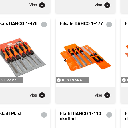
Visa
Visa
lsats BAHCO 1-476
Filsats BAHCO 1-477
F
EST.VARA
BEST.VARA
Visa
Visa
lskaft Plast
Flatfil BAHCO 1-110
F
skaftad
s