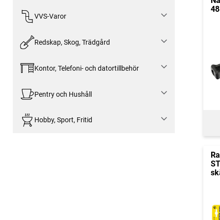
Nå
48
VVS-Varor
Redskap, Skog, Trädgård
Kontor, Telefoni- och datortillbehör
Pentry och Hushåll
Hobby, Sport, Fritid
Ra
ST
sk