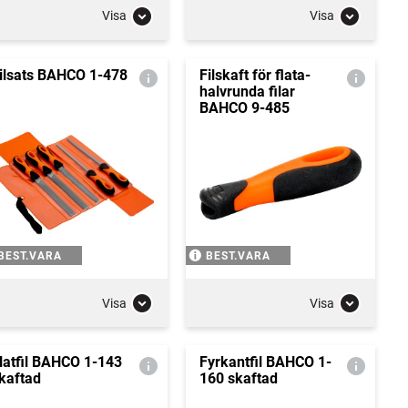
Visa
Visa
ilsats BAHCO 1-478
Filskaft för flata-
halvrunda filar
BAHCO 9-485
BEST.VARA
BEST.VARA
Visa
Visa
latfil BAHCO 1-143
Fyrkantfil BAHCO 1-
kaftad
160 skaftad