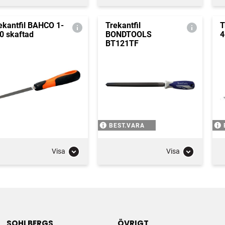
ekantfil BAHCO 1-
Trekantfil
T
0 skaftad
BONDTOOLS
4
BT121TF
BEST.VARA
Visa
Visa
SOHLBERGS
ÖVRIGT