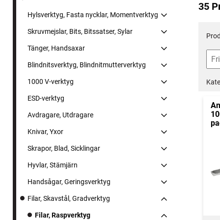
35 P
Hylsverktyg, Fasta nycklar, Momentverktyg
Skruvmejslar, Bits, Bitssatser, Sylar
Prod
Tänger, Handsaxar
Blindnitsverktyg, Blindnitmutterverktyg
1000 V-verktyg
Kate
ESD-verktyg
An
10
Avdragare, Utdragare
pa
Knivar, Yxor
Skrapor, Blad, Sicklingar
Hyvlar, Stämjärn
Handsågar, Geringsverktyg
Filar, Skavstål, Gradverktyg
Filar, Raspverktyg