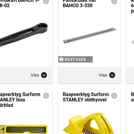
lfilskaft BAHCO 9-
Pansarblad flat
R
8-02
BAHCO 3-330
6
p
BEST.VARA
Visa
Visa
spverktyg Surform
Raspverktyg Surform
R
ANLEY lösa
STANLEY stöthyvvel
s
ärblad