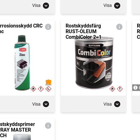
Visa
Visa
rrosionsskydd CRC
Rostskyddsfärg
R
nc
RUST-OLEUM
R
CombiColor 2=1
C
Visa
Visa
stskyddsprimer
PRAY MASTER
TCH