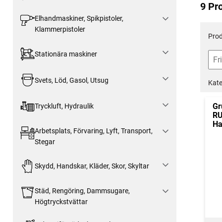
9 Pr
Elhandmaskiner, Spikpistoler,
Klammerpistoler
Prod
Stationära maskiner
Svets, Löd, Gasol, Utsug
Kate
Gr
Tryckluft, Hydraulik
RU
Ha
Arbetsplats, Förvaring, Lyft, Transport,
Stegar
Skydd, Handskar, Kläder, Skor, Skyltar
Städ, Rengöring, Dammsugare,
Högtryckstvättar