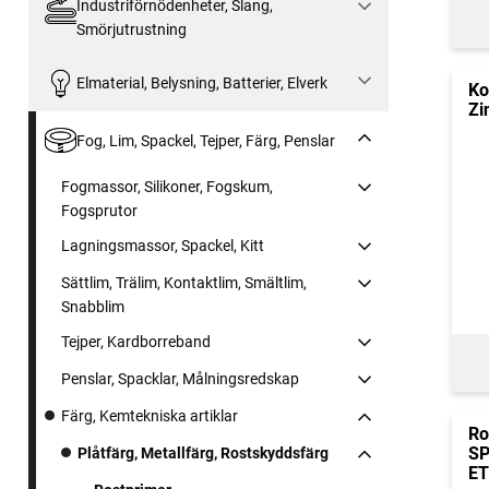
Industriförnödenheter, Slang,
Smörjutrustning
Elmaterial, Belysning, Batterier, Elverk
Ko
Zi
Fog, Lim, Spackel, Tejper, Färg, Penslar
Fogmassor, Silikoner, Fogskum,
Fogsprutor
Lagningsmassor, Spackel, Kitt
Sättlim, Trälim, Kontaktlim, Smältlim,
Snabblim
Tejper, Kardborreband
Penslar, Spacklar, Målningsredskap
Färg, Kemtekniska artiklar
Ro
S
Plåtfärg, Metallfärg, Rostskyddsfärg
E