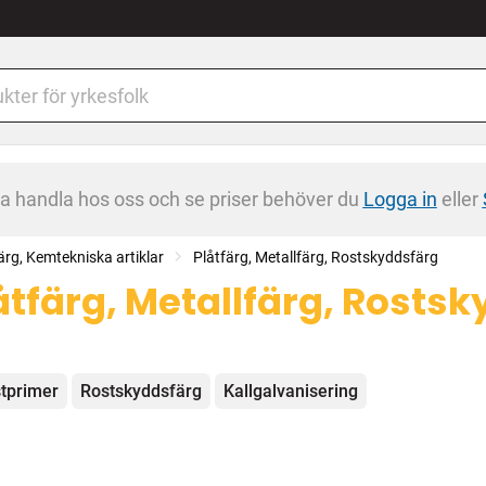
na handla hos oss och se priser behöver du
Logga in
eller
ärg, Kemtekniska artiklar
Plåtfärg, Metallfärg, Rostskyddsfärg
åtfärg, Metallfärg, Rosts
egorier
tprimer
Rostskyddsfärg
Kallgalvanisering