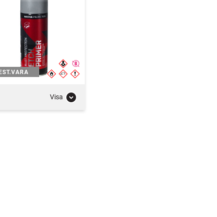
EST.VARA
Visa