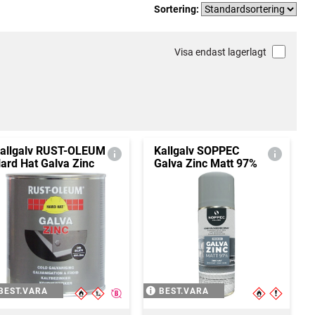
Sortering:
Visa endast lagerlagt
allgalv RUST-OLEUM
Kallgalv SOPPEC
ard Hat Galva Zinc
Galva Zinc Matt 97%
BEST.VARA
BEST.VARA