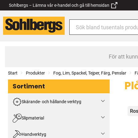
Sohlbergs – Lämna vår e-handel och gå till hemsidan
För att kun
Start
Produkter
Fog, Lim, Spackel, Tejper, Färg, Penslar
F
Pl
Sortiment
Skärande- och hållande verktyg
Kat
Ros
Slipmaterial
Handverktyg