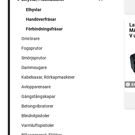
Elhyvlar
Handöverfräsar
La
Förbindningsfräsar
MA
V 
Omrörare
Fogsprutor
Smörjsprutor
Dammsugare
Kabelsaxar, Rörkapmaskiner
B
Avloppsrensare
Gängstångskapar
Betongvibratorer
Blindnitpistoler
Varmluftspistoler