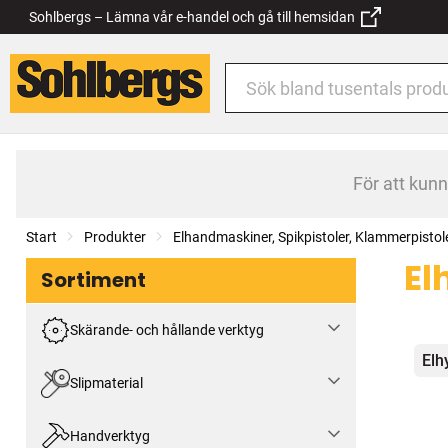
Sohlbergs – Lämna vår e-handel och gå till hemsidan
För att kun
Start
Produkter
Elhandmaskiner, Spikpistoler, Klammerpistol
El
Sortiment
Skärande- och hållande verktyg
Kat
Elh
Slipmaterial
Handverktyg