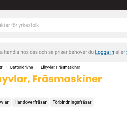
na handla hos oss och se priser behöver du
Logga in
eller
er
Batteridrivna
Elhyvlar, Fräsmaskiner
hyvlar, Fräsmaskiner
egorier
yvlar
Handöverfräsar
Förbindningsfräsar