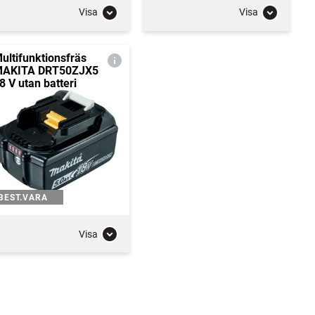
Visa
Visa
ultifunktionsfräs
AKITA DRT50ZJX5
8 V utan batteri
BEST.VARA
Visa