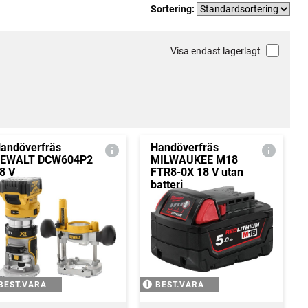
Sortering:
Visa endast lagerlagt
andöverfräs
Handöverfräs
EWALT DCW604P2
MILWAUKEE M18
8 V
FTR8-0X 18 V utan
batteri
BEST.VARA
BEST.VARA