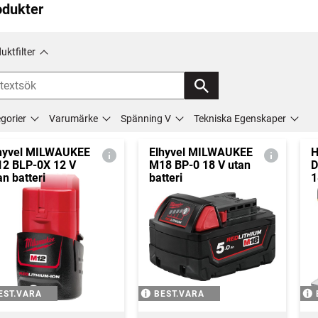
odukter
uktfilter
gorier
Varumärke
Spänning V
Tekniska Egenskaper
hyvel MILWAUKEE
Elhyvel MILWAUKEE
H
2 BLP-0X 12 V
M18 BP-0 18 V utan
D
an batteri
batteri
1
EST.VARA
BEST.VARA