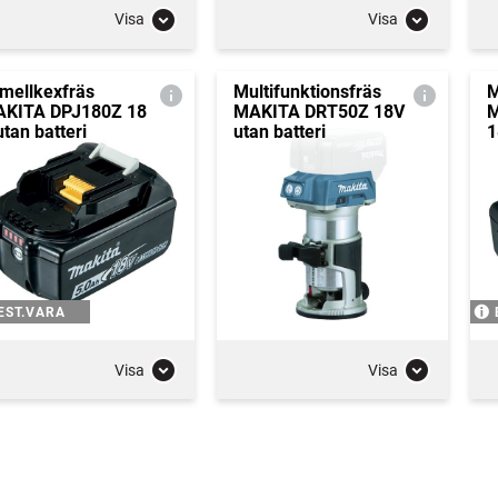
Visa
Visa
mellkexfräs
Multifunktionsfräs
M
KITA DPJ180Z 18
MAKITA DRT50Z 18V
M
utan batteri
utan batteri
1
EST.VARA
Visa
Visa