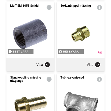
Muff SM 1058 Smidd
Sexkantnippel mässing
BEST.VARA
BEST.VARA
Visa
Visa
Slangkoppling mässing
T-rör galvaniserad
utv.gänga