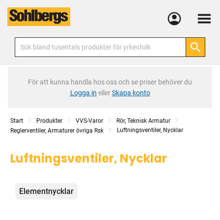
Meny
För att kunna handla hos oss och se priser behöver du
Logga in
eller
Skapa konto
Start
Produkter
VVS-Varor
Rör, Teknisk Armatur
Luftningsventiler, Nycklar
Reglerventiler, Armaturer övriga Rsk
Luftningsventiler, Nycklar
Kategorier
Elementnycklar