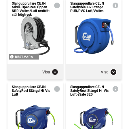
Slangupprullare CEJN
Slangupprullare CEJN
Midi+ OpenReel Öppen
SafetyReel G2 Stängd
NBR Vatten/Luft rostfritt
PUR/PVC Luft/Vatten
stål högtryck
BEST.VARA
Visa
Visa
Slangupprullare CEJN
Slangupprullare CEJN
SafetyReel Stängd Hi-Vis
SafetyReel Stängd Hi-Vis
Luft
Luft eSafe 320