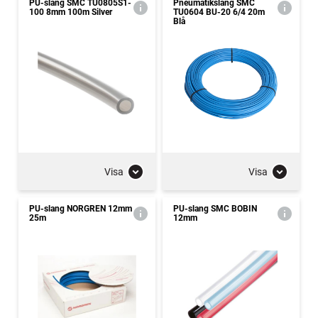
PU-slang SMC TU0805S1-
Pneumatikslang SMC
100 8mm 100m Silver
TU0604 BU-20 6/4 20m
Blå
Visa
Visa
PU-slang NORGREN 12mm
PU-slang SMC BOBIN
25m
12mm