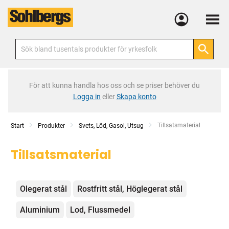
Meny
För att kunna handla hos oss och se priser behöver du
Logga in
eller
Skapa konto
Current:
Tillsatsmaterial
Start
Produkter
Svets, Löd, Gasol, Utsug
Tillsatsmaterial
Kategorier
Olegerat stål
Rostfritt stål, Höglegerat stål
Aluminium
Lod, Flussmedel