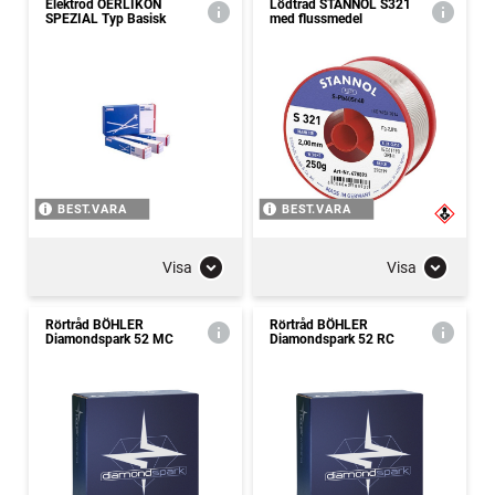
Elektrod OERLIKON
Lödtråd STANNOL S321
SPEZIAL Typ Basisk
med flussmedel
BEST.VARA
BEST.VARA
Visa
Visa
Rörtråd BÖHLER
Rörtråd BÖHLER
Diamondspark 52 MC
Diamondspark 52 RC