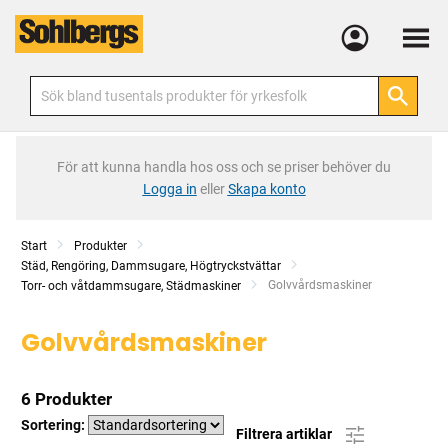
Meny
För att kunna handla hos oss och se priser behöver du
Logga in
eller
Skapa konto
Start
Produkter
Städ, Rengöring, Dammsugare, Högtryckstvättar
Current:
Golvvårdsmaskiner
Torr- och våtdammsugare, Städmaskiner
Golvvårdsmaskiner
6 Produkter
Sortering:
Filtrera artiklar