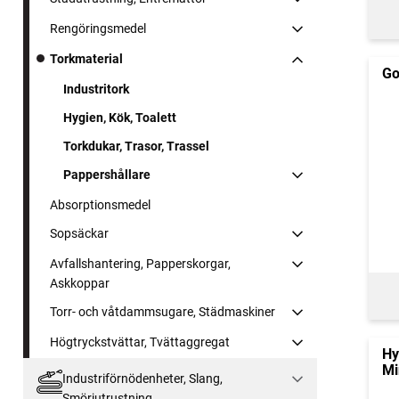
Rengöringsmedel
Torkmaterial
Go
Industritork
Hygien, Kök, Toalett
Torkdukar, Trasor, Trassel
Pappershållare
Absorptionsmedel
Sopsäckar
Avfallshantering, Papperskorgar,
Askkoppar
Torr- och våtdammsugare, Städmaskiner
Högtryckstvättar, Tvättaggregat
Hy
Mi
Industriförnödenheter, Slang,
Smörjutrustning