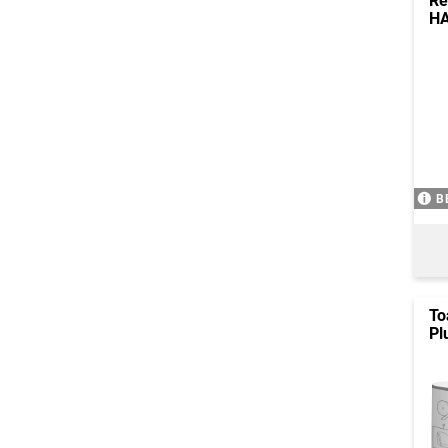
Re
HA
B
To
Pl