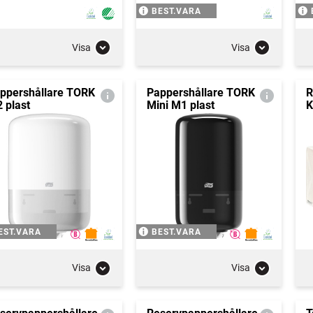
BEST.VARA
Visa
Visa
ppershållare TORK
Pappershållare TORK
R
 plast
Mini M1 plast
K
EST.VARA
BEST.VARA
Visa
Visa