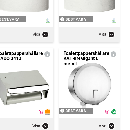
BEST.VARA
BEST.VARA
Visa
Visa
oalettpappershållare
Toalettpappershållare
ABO 3410
KATRIN Gigant L
metall
BEST.VARA
Visa
Visa