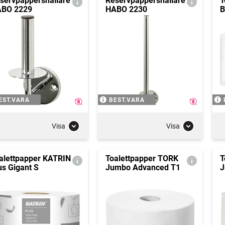
servpappershållare
Reservpappershållare
T
BO 2229
HABO 2230
B
EST.VARA
BEST.VARA
Visa
Visa
alettpapper KATRIN
Toalettpapper TORK
T
us Gigant S
Jumbo Advanced T1
J