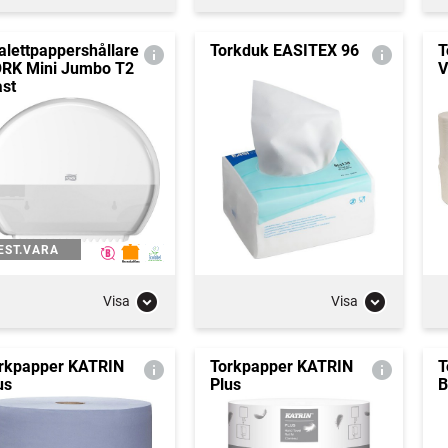
alettpappershållare
Torkduk EASITEX 96
T
RK Mini Jumbo T2
V
ast
EST.VARA
Visa
Visa
rkpapper KATRIN
Torkpapper KATRIN
T
us
Plus
B