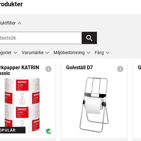
rodukter
uktfilter
gorier
Varumärke
Miljöbedömning
Färg
rkpapper KATRIN
Golvställ D7
G
assic
OPULÄR