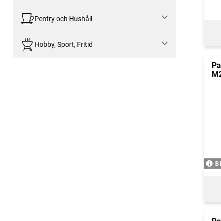
Pentry och Hushåll
Hobby, Sport, Fritid
Pa
M2
B