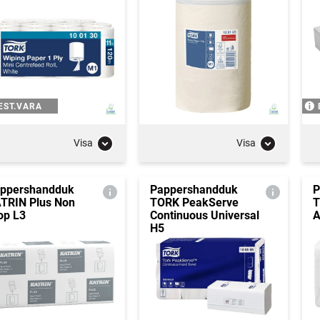
EST.VARA
Visa
Visa
ppershandduk
Pappershandduk
P
TRIN Plus Non
TORK PeakServe
T
op L3
Continuous Universal
A
H5