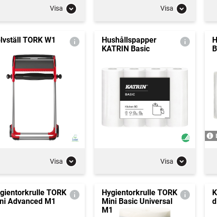
Visa
Visa
lvställ TORK W1
Hushållspapper
H
KATRIN Basic
B
Visa
Visa
gientorkrulle TORK
Hygientorkrulle TORK
K
ni Advanced M1
Mini Basic Universal
d
M1