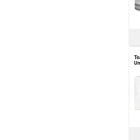
To
Un