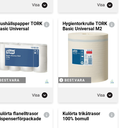
Visa
Visa
ushållspapper TORK
Hygientorkrulle TORK
asic Universal
Basic Universal M2
BEST.VARA
BEST.VARA
Visa
Visa
ulörta flanelltrasor
Kulörta trikåtrasor
ispenserförpackade
100% bomull