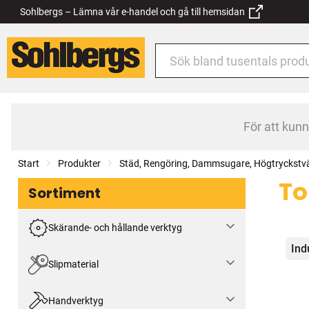
Sohlbergs – Lämna vår e-handel och gå till hemsidan
För att kun
Start
Produkter
Städ, Rengöring, Dammsugare, Högtryckstv
To
Sortiment
Skärande- och hållande verktyg
Kat
Ind
Slipmaterial
Handverktyg