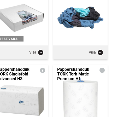
BEST.VARA
Visa
Visa
appershandduk
Pappershandduk
ORK Singlefold
TORK Tork Matic
dvanced H3
Premium H1