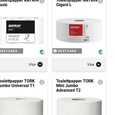
oalettpapper KATRIN
Toalettpapper KATRIN
asic
Gigant L
BEST.VARA
BEST.VARA
Visa
Visa
oalettpapper TORK
Toalettpapper TORK
umbo Universal T1
Mini Jumbo
Advanced T2