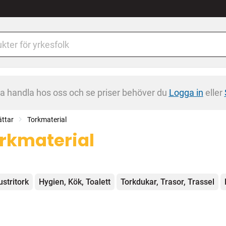
na handla hos oss och se priser behöver du
Logga in
eller
ättar
Torkmaterial
rkmaterial
egorier
ustritork
Hygien, Kök, Toalett
Torkdukar, Trasor, Trassel