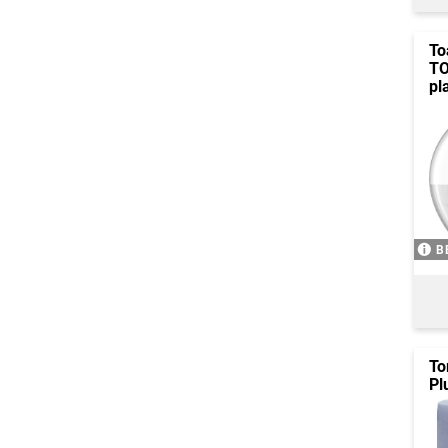
To
TO
pl
B
To
Pl