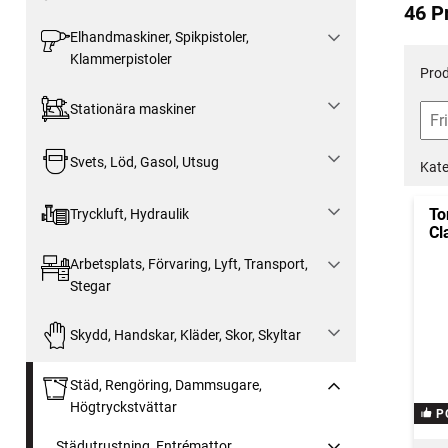
46 P
Elhandmaskiner, Spikpistoler,
Klammerpistoler
Prod
Stationära maskiner
Svets, Löd, Gasol, Utsug
Kate
To
Tryckluft, Hydraulik
Cl
Arbetsplats, Förvaring, Lyft, Transport,
Stegar
Skydd, Handskar, Kläder, Skor, Skyltar
Städ, Rengöring, Dammsugare,
Högtryckstvättar
P
Städutrustning, Entrémattor