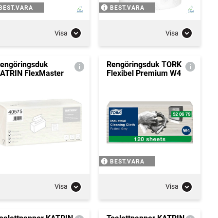
BEST.VARA
BEST.VARA
Visa
Visa
engöringsduk
Rengöringsduk TORK
ATRIN FlexMaster
Flexibel Premium W4
BEST.VARA
Visa
Visa