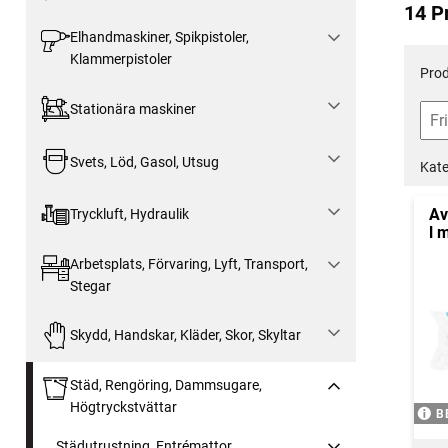
14 P
Elhandmaskiner, Spikpistoler,
Klammerpistoler
Prod
Stationära maskiner
Svets, Löd, Gasol, Utsug
Kate
Av
Tryckluft, Hydraulik
l 
Arbetsplats, Förvaring, Lyft, Transport,
Stegar
Skydd, Handskar, Kläder, Skor, Skyltar
Städ, Rengöring, Dammsugare,
Högtryckstvättar
B
Städutrustning, Entrémattor