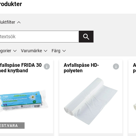
rodukter
uktfilter
gorier
Varumärke
Färg
fallspåse FRIDA 30
Avfallspåse HD-
A
med knytband
polyeten
p
EST.VARA