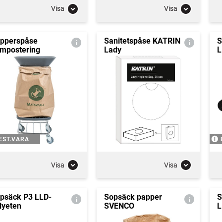
Visa
Visa
pperspåse
Sanitetspåse KATRIN
S
mpostering
Lady
L
EST.VARA
Visa
Visa
psäck P3 LLD-
Sopsäck papper
S
lyeten
SVENCO
L