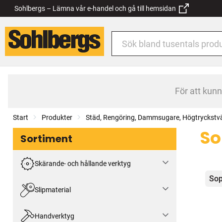
Sohlbergs – Lämna vår e-handel och gå till hemsidan
För att kun
Start
Produkter
Städ, Rengöring, Dammsugare, Högtryckstv
So
Sortiment
Skärande- och hållande verktyg
Kat
Sop
Slipmaterial
Handverktyg