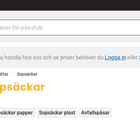
na handla hos oss och se priser behöver du
Logga in
eller
ättar
Sopsäckar
psäckar
egorier
säckar papper
Sopsäckar plast
Avfallspåsar