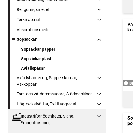
Rengöringsmedel
Torkmaterial
Pa
ko
Absorptionsmedel
Sopsäckar
Sopsäckar papper
Sopsäckar plast
Avfallspåsar
Avfallshantering, Papperskorgar,
B
Askkoppar
Torr- och våtdammsugare, Städmaskiner
Högtryckstvättar, Tvättaggregat
Industriförnödenheter, Slang,
So
Smörjutrustning
po