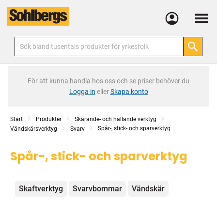
Meny
För att kunna handla hos oss och se priser behöver du
Logga in
eller
Skapa konto
Start
Produkter
Skärande- och hållande verktyg
Spår-, stick- och sparverktyg
Vändskärsverktyg
Svarv
Spår-, stick- och sparverktyg
Kategorier
Skaftverktyg
Svarvbommar
Vändskär