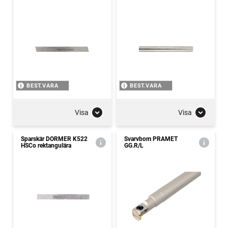
BEST.VARA
BEST.VARA
Visa
Visa
Sparskär DORMER K522
Svarvbom PRAMET
HSCo rektangulära
GG.R/L