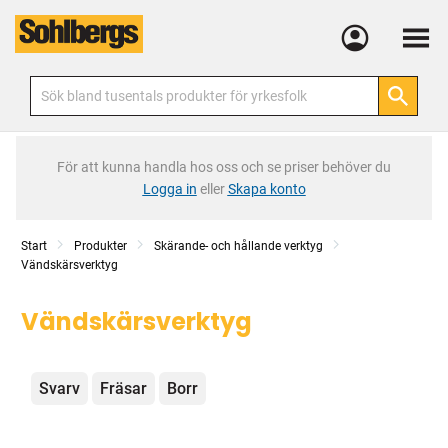
Meny
För att kunna handla hos oss och se priser behöver du
Logga in
eller
Skapa konto
Start
Produkter
Skärande- och hållande verktyg
Vändskärsverktyg
Vändskärsverktyg
Kategorier
Svarv
Fräsar
Borr