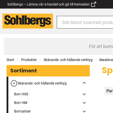
Sohlbergs – Lämna vår e-handel och gå till hemsidan
För att kun
Start
Produkter
Skärande- och hållande verktyg
Maskins
Sp
Sortiment
Skärande- och hållande verktyg
Kat
Par
Borr HSS
Borr HM
Borrsatser