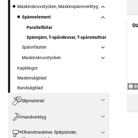
Maskinskruvstycken, Maskinspännverktyg
Spännelement
St
Parallellbitar
Spännjärn, T-spårskruvar, T-spårsmuttrar
Spännfästen
Maskinskruvstycken
Kapklingor
Maskinsågblad
B
Bandsågblad
Slipmaterial
Handverktyg
Elhandmaskiner, Spikpistoler,