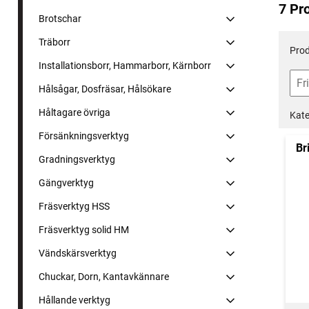
7 Pr
Brotschar
Träborr
Prod
Installationsborr, Hammarborr, Kärnborr
Hålsågar, Dosfräsar, Hålsökare
Håltagare övriga
Kate
Försänkningsverktyg
Br
Gradningsverktyg
Gängverktyg
Fräsverktyg HSS
Fräsverktyg solid HM
Vändskärsverktyg
Chuckar, Dorn, Kantavkännare
Hållande verktyg