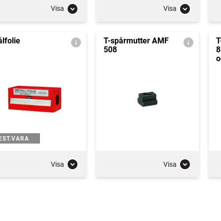
Visa
Visa
ålfolie
T-spårmutter AMF
T
508
8
o
EST.VARA
Visa
Visa