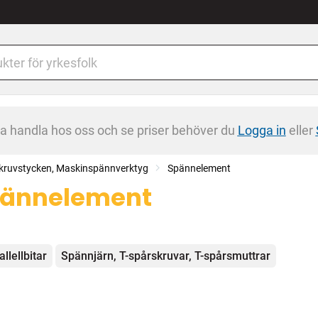
na handla hos oss och se priser behöver du
Logga in
eller
kruvstycken, Maskinspännverktyg
Spännelement
ännelement
egorier
allellbitar
Spännjärn, T-spårskruvar, T-spårsmuttrar