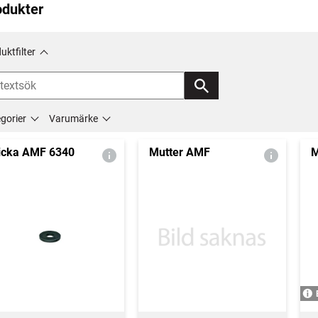
odukter
uktfilter
gorier
Varumärke
icka AMF 6340
Mutter AMF
M