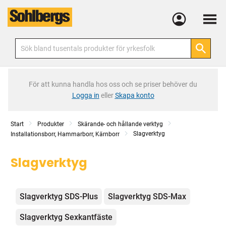
Meny
För att kunna handla hos oss och se priser behöver du
Logga in
eller
Skapa konto
Start
Produkter
Skärande- och hållande verktyg
Slagverktyg
Installationsborr, Hammarborr, Kärnborr
Slagverktyg
Kategorier
Slagverktyg SDS-Plus
Slagverktyg SDS-Max
Slagverktyg Sexkantfäste