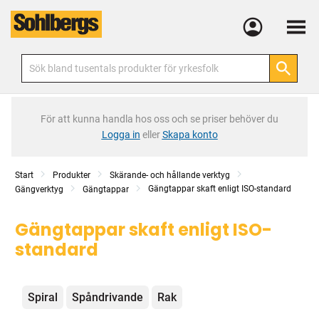
Meny
För att kunna handla hos oss och se priser behöver du
Logga in
eller
Skapa konto
Start
Produkter
Skärande- och hållande verktyg
Gängtappar skaft enligt ISO-standard
Gängverktyg
Gängtappar
Gängtappar skaft enligt ISO-
standard
Kategorier
Spiral
Spåndrivande
Rak