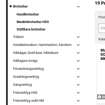
19 P
Brotschar
Handbrotschar
Prod
Maskinbrotschar HSS
Ställbara brotschar
Träborr
Kate
Installationsborr, Hammarborr, Kärnborr
Ma
Hålsågar, Dosfräsar, Hålsökare
DO
MK
Håltagare övriga
Försänkningsverktyg
Gradningsverktyg
Gängverktyg
Fräsverktyg HSS
B
Fräsverktyg solid HM