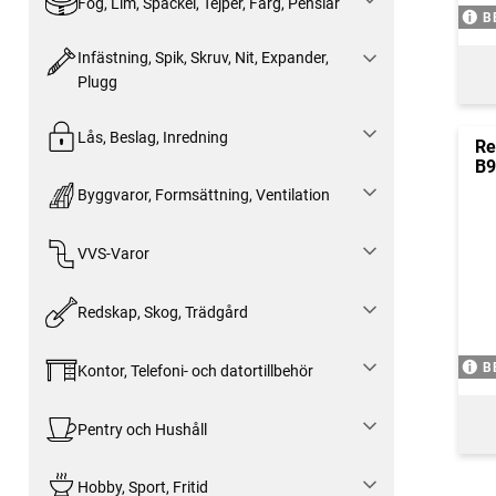
Fog, Lim, Spackel, Tejper, Färg, Penslar
B
Infästning, Spik, Skruv, Nit, Expander,
Plugg
Lås, Beslag, Inredning
Re
B9
Byggvaror, Formsättning, Ventilation
VVS-Varor
Redskap, Skog, Trädgård
B
Kontor, Telefoni- och datortillbehör
Pentry och Hushåll
Hobby, Sport, Fritid