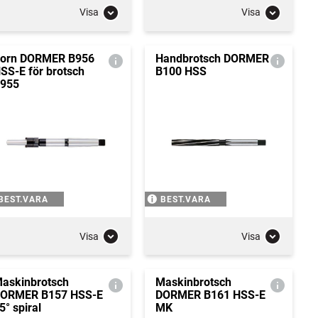
Visa
Visa
orn DORMER B956
Handbrotsch DORMER
SS-E för brotsch
B100 HSS
955
BEST.VARA
BEST.VARA
Visa
Visa
askinbrotsch
Maskinbrotsch
ORMER B157 HSS-E
DORMER B161 HSS-E
5° spiral
MK