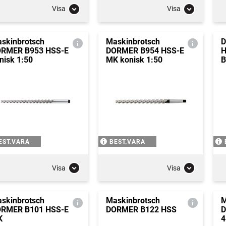
Visa
Visa
skinbrotsch
Maskinbrotsch
D
RMER B953 HSS-E
DORMER B954 HSS-E
H
nisk 1:50
MK konisk 1:50
B
EST.VARA
BEST.VARA
Visa
Visa
skinbrotsch
Maskinbrotsch
M
RMER B101 HSS-E
DORMER B122 HSS
D
K
4