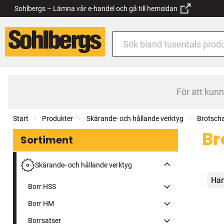
Sohlbergs – Lämna vår e-handel och gå till hemsidan
För att kun
Start
Produkter
Skärande- och hållande verktyg
Brotsch
Br
Sortiment
Skärande- och hållande verktyg
Kat
Han
Borr HSS
Borr HM
Borrsatser