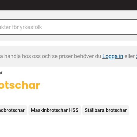
na handla hos oss och se priser behöver du
Logga in
eller
ar
otschar
egorier
dbrotschar
Maskinbrotschar HSS
Ställbara brotschar