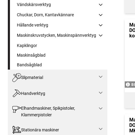
Vändskärsverktyg
Chuckar, Dorn, Kantavkännare
Ma
Hållande verktyg
DO
ko
Maskinskruvstycken, Maskinspännverktyg
Kapklingor
Maskinsågblad
Bandsågblad
Slipmaterial
B
Handverktyg
Elhandmaskiner, Spikpistoler,
Klammerpistoler
Ma
DO
Stationära maskiner
M