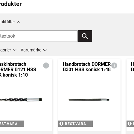
rodukter
uktfilter
gorier
Varumärke
skinbrotsch
Handbrotsch DORMER
H
RMER B121 HSS
B301 HSS konisk 1:48
B
 konisk 1:10
EST.VARA
BEST.VARA