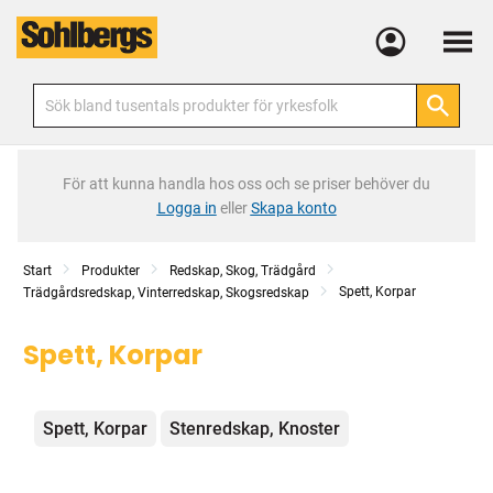
Meny
För att kunna handla hos oss och se priser behöver du
Logga in
eller
Skapa konto
Start
Produkter
Redskap, Skog, Trädgård
Spett, Korpar
Trädgårdsredskap, Vinterredskap, Skogsredskap
Spett, Korpar
Kategorier
Spett, Korpar
Stenredskap, Knoster