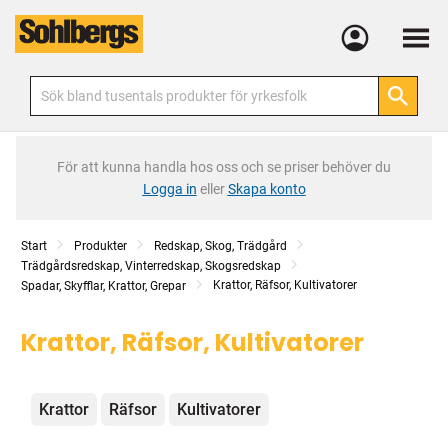
Meny
För att kunna handla hos oss och se priser behöver du
Logga in
eller
Skapa konto
Start
Produkter
Redskap, Skog, Trädgård
Trädgårdsredskap, Vinterredskap, Skogsredskap
Krattor, Räfsor, Kultivatorer
Spadar, Skyfflar, Krattor, Grepar
Krattor, Räfsor, Kultivatorer
Kategorier
Krattor
Räfsor
Kultivatorer