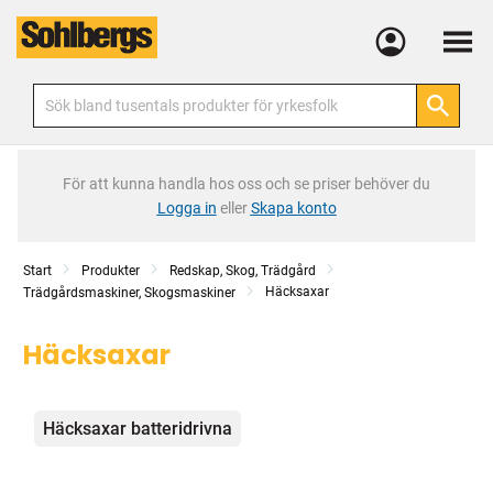
Meny
För att kunna handla hos oss och se priser behöver du
Logga in
eller
Skapa konto
Start
Produkter
Redskap, Skog, Trädgård
Häcksaxar
Trädgårdsmaskiner, Skogsmaskiner
Häcksaxar
Kategorier
Häcksaxar batteridrivna