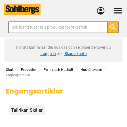
Meny
För att kunna handla hos oss och se priser behöver du
Logga in
eller
Skapa konto
Start
Produkter
Pentry och Hushåll
Hushållsvaror
Current:
Engångsartiklar
Engångsartiklar
Kategorier
Tallrikar, Skålar