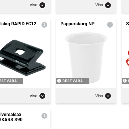
Visa
Visa
lslag RAPID FC12
Papperskorg NP
S
EST.VARA
BEST.VARA
Visa
Visa
iversalsax
SKARS S90