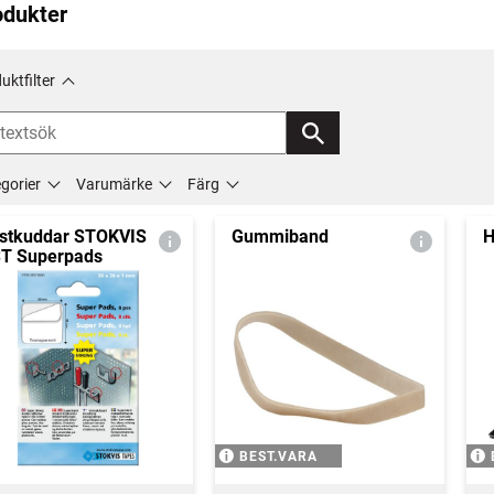
odukter
uktfilter
gorier
Varumärke
Färg
stkuddar STOKVIS
Gummiband
H
T Superpads
BEST.VARA