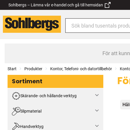
Sohlbergs – Lämna vår e-handel och gå till hemsidan
För att kun
Start
Produkter
Kontor, Telefoni- och datortillbehör
Konto
Fö
Sortiment
Skärande- och hållande verktyg
Kat
Hål
Slipmaterial
Handverktyg