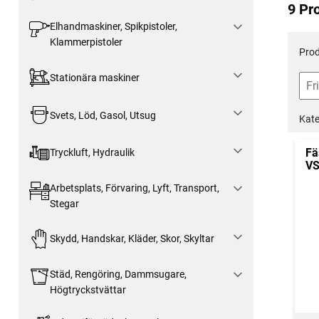
9 Pr
Elhandmaskiner, Spikpistoler,
Klammerpistoler
Prod
Stationära maskiner
Svets, Löd, Gasol, Utsug
Kate
Fä
Tryckluft, Hydraulik
VS
Arbetsplats, Förvaring, Lyft, Transport,
Stegar
Skydd, Handskar, Kläder, Skor, Skyltar
Städ, Rengöring, Dammsugare,
Högtryckstvättar