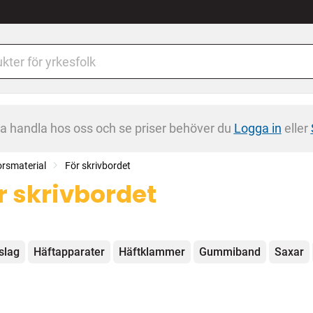
na handla hos oss och se priser behöver du
Logga in
eller
rsmaterial
För skrivbordet
r skrivbordet
egorier
slag
Häftapparater
Häftklammer
Gummiband
Saxar