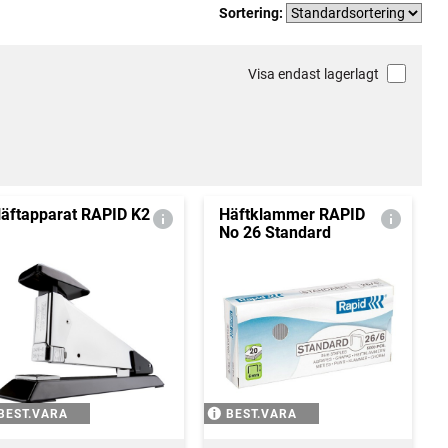
Sortering:
Visa endast lagerlagt
äftapparat RAPID K2
Häftklammer RAPID
No 26 Standard
BEST.VARA
BEST.VARA