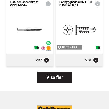
List- och sockelskruv
Lättbyggnadsskruv EJOT
V/S/B trä/stål
EJOFIX-LB C1
BEST.VARA
Visa
Visa
Visa fler