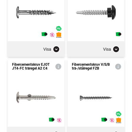
Visa
Visa
Fibercementskruv EJOT
Fibercementskruv V/S/B
JT4-FC träregel A2 C4
trä-/stålregel FZB