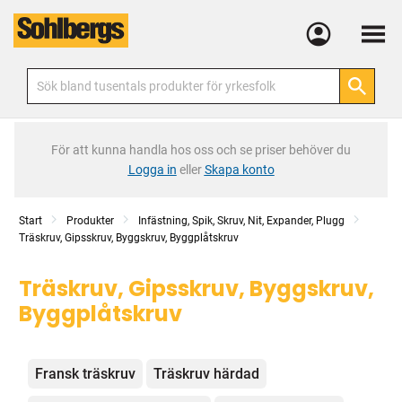
Meny
För att kunna handla hos oss och se priser behöver du
Logga in
eller
Skapa konto
Start
Produkter
Infästning, Spik, Skruv, Nit, Expander, Plugg
Träskruv, Gipsskruv, Byggskruv, Byggplåtskruv
Träskruv, Gipsskruv, Byggskruv,
Byggplåtskruv
Kategorier
Fransk träskruv
Träskruv härdad