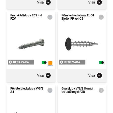
Visa
Visa
Fransk träskruv T6S 4.6
Fönsterbleckskruv EJOT
FZV
Ejofix-FP A4 C5
BEST.VARA
BEST.VARA
Visa
Visa
Fönsterbleckskruv V/S/B
Gipsskruv V/S/B Kombi
A4
trä-/stålregel FZB