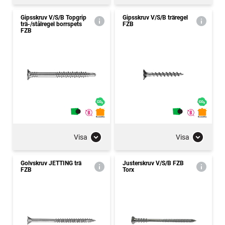
Gipsskruv V/S/B Topgrip
Gipsskruv V/S/B träregel
trä-/stålregel borrspets
FZB
FZB
Visa
Visa
Golvskruv JETTING trä
Justerskruv V/S/B FZB
FZB
Torx