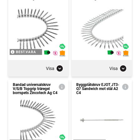
BEST.VARA
Visa
Visa
Bandad universalskruv
Byggplåtskruv EJOT JT3-
V/S/B Topgrip träregel
Q7 Sandwich mot stål A2
borrspets Zincotech Ag C4
C4