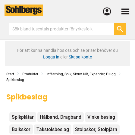
Meny
För att kunna handla hos oss och se priser behöver du
Logga in
eller
Skapa konto
Start
Produkter
Infästning, Spik, Skruv, Nit, Expander, Plugg
Spikbeslag
Spikbeslag
Kategorier
Spikplåtar
Hålband, Dragband
Vinkelbeslag
Balkskor
Takstolsbeslag
Stolpskor, Stolpjärn