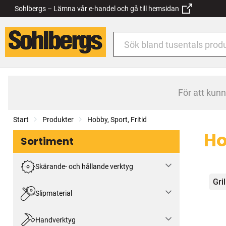
Sohlbergs – Lämna vår e-handel och gå till hemsidan
För att kun
Start
Produkter
Hobby, Sport, Fritid
Ho
Sortiment
Skärande- och hållande verktyg
Kat
Gri
Slipmaterial
Handverktyg