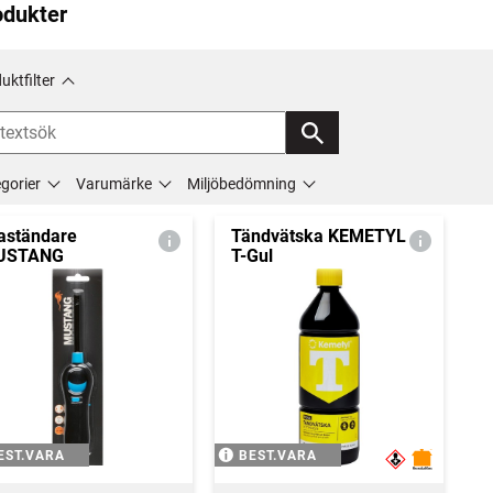
odukter
uktfilter
gorier
Varumärke
Miljöbedömning
aständare
Tändvätska KEMETYL
USTANG
T-Gul
EST.VARA
BEST.VARA