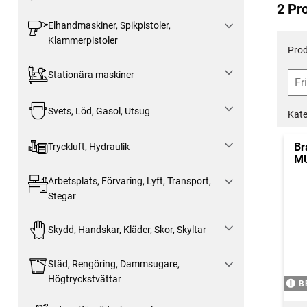
2 Pr
Elhandmaskiner, Spikpistoler,
Klammerpistoler
Prod
Stationära maskiner
Svets, Löd, Gasol, Utsug
Kate
Br
Tryckluft, Hydraulik
M
Arbetsplats, Förvaring, Lyft, Transport,
Stegar
Skydd, Handskar, Kläder, Skor, Skyltar
Städ, Rengöring, Dammsugare,
Högtryckstvättar
B