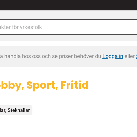
na handla hos oss och se priser behöver du
Logga in
eller
bby, Sport, Fritid
egorier
llar, Stekhällar