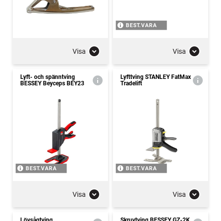
BEST.VARA
Visa
Visa
Lyft- och spänntving
Lyfttving STANLEY FatMax
BESSEY Beyceps BEY23
Tradelift
BEST.VARA
BEST.VARA
Visa
Visa
Lövsågtving
Skruvtving BESSEY GZ-2K