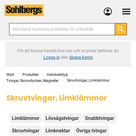
Meny
För att kunna handla hos oss och se priser behöver du
Logga in
eller
Skapa konto
Start
Produkter
Handverktyg
Skruvtvingar, Limklämmor
Tvingar, Skruvstycken, Magneter
Skruvtvingar, Limklämmor
Kategorier
Limklämmor
Lövsågstvingar
Snabbtvingar
Skruvtvingar
Limknektar
Övriga tvingar