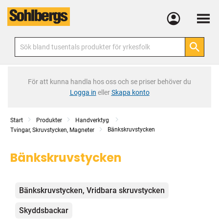
Meny
För att kunna handla hos oss och se priser behöver du
Logga in
eller
Skapa konto
Start
Produkter
Handverktyg
Bänkskruvstycken
Tvingar, Skruvstycken, Magneter
Bänkskruvstycken
Kategorier
Bänkskruvstycken, Vridbara skruvstycken
Skyddsbackar