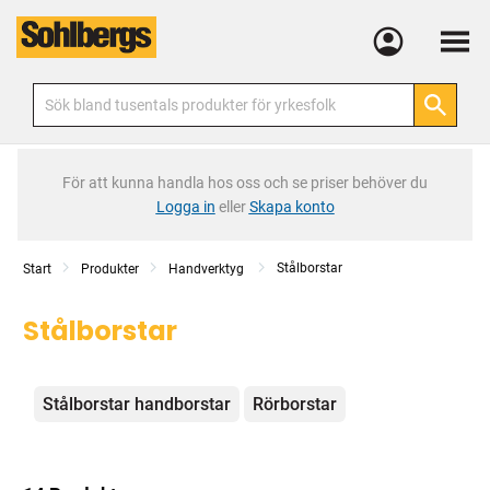
Meny
För att kunna handla hos oss och se priser behöver du
Logga in
eller
Skapa konto
Stålborstar
Start
Produkter
Handverktyg
Stålborstar
Kategorier
Stålborstar handborstar
Rörborstar