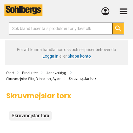
Meny
För att kunna handla hos oss och se priser behöver du
Logga in
eller
Skapa konto
Start
Produkter
Handverktyg
Skruvmejslar torx
Skruvmejslar, Bits, Bitssatser, Sylar
Skruvmejslar torx
Kategorier
Skruvmejslar torx