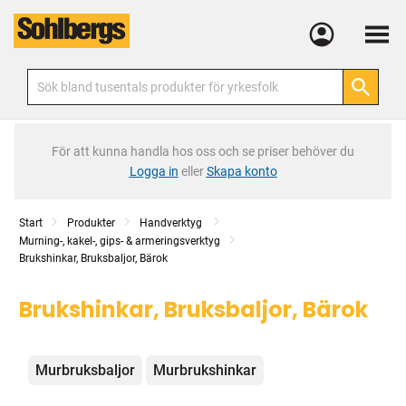
Meny
För att kunna handla hos oss och se priser behöver du
Logga in
eller
Skapa konto
Start
Produkter
Handverktyg
Murning-, kakel-, gips- & armeringsverktyg
Brukshinkar, Bruksbaljor, Bärok
Brukshinkar, Bruksbaljor, Bärok
Kategorier
Murbruksbaljor
Murbrukshinkar