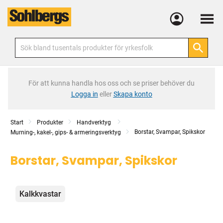
Meny
För att kunna handla hos oss och se priser behöver du
Logga in
eller
Skapa konto
Start
Produkter
Handverktyg
Borstar, Svampar, Spikskor
Murning-, kakel-, gips- & armeringsverktyg
Borstar, Svampar, Spikskor
Kategorier
Kalkkvastar