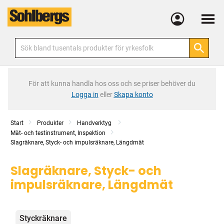
Meny
För att kunna handla hos oss och se priser behöver du
Logga in
eller
Skapa konto
Start
Produkter
Handverktyg
Mät- och testinstrument, Inspektion
Slagräknare, Styck- och impulsräknare, Längdmät
Slagräknare, Styck- och
impulsräknare, Längdmät
Kategorier
Styckräknare