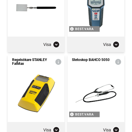
BEST.VARA
Visa
Visa
Regelsökare STANLEY
Stetoskop BAHCO 5050
FatMax
BEST.VARA
Visa
Visa