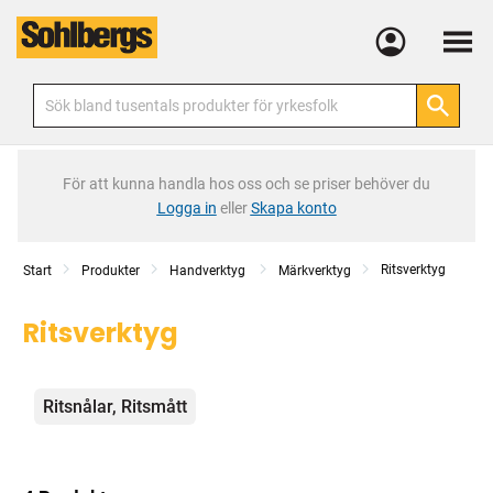
Meny
För att kunna handla hos oss och se priser behöver du
Logga in
eller
Skapa konto
Ritsverktyg
Start
Produkter
Handverktyg
Märkverktyg
Ritsverktyg
Kategorier
Ritsnålar, Ritsmått