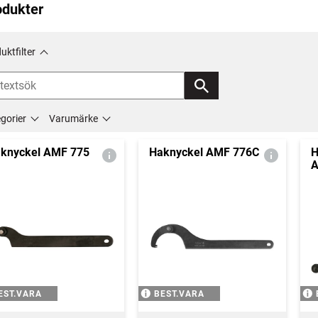
odukter
uktfilter
gorier
Varumärke
knyckel AMF 775
Haknyckel AMF 776C
H
A
EST.VARA
BEST.VARA