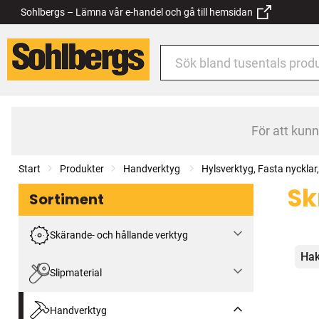
Sohlbergs – Lämna vår e-handel och gå till hemsidan
För att kun
Start
Produkter
Handverktyg
Hylsverktyg, Fasta nyckla
Sk
Sortiment
Skärande- och hållande verktyg
Kat
Hak
Slipmaterial
Handverktyg