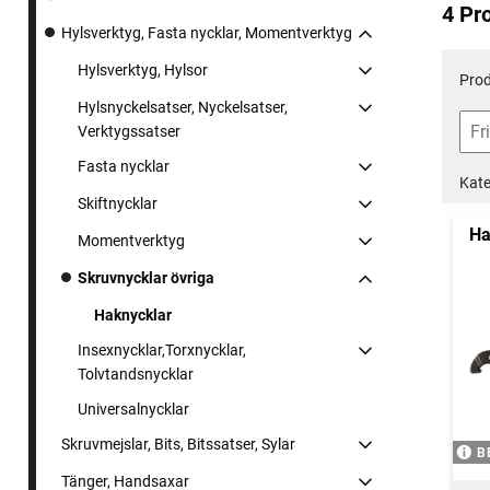
4 Pr
Hylsverktyg, Fasta nycklar, Momentverktyg
Hylsverktyg, Hylsor
Prod
Hylsnyckelsatser, Nyckelsatser,
Verktygssatser
Fasta nycklar
Kate
Skiftnycklar
Ha
Momentverktyg
Skruvnycklar övriga
Haknycklar
Insexnycklar,Torxnycklar,
Tolvtandsnycklar
Universalnycklar
Skruvmejslar, Bits, Bitssatser, Sylar
B
Tänger, Handsaxar