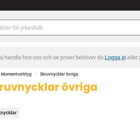
na handla hos oss och se priser behöver du
Logga in
eller
r, Momentverktyg
Skruvnycklar övriga
ruvnycklar övriga
egorier
nycklar