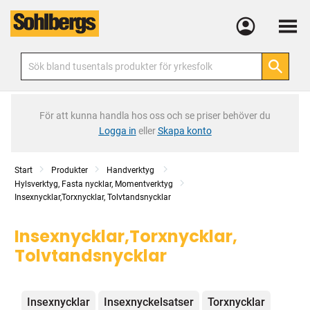
Meny
För att kunna handla hos oss och se priser behöver du
Logga in
eller
Skapa konto
Start
Produkter
Handverktyg
Hylsverktyg, Fasta nycklar, Momentverktyg
Insexnycklar,Torxnycklar, Tolvtandsnycklar
Insexnycklar,Torxnycklar,
Tolvtandsnycklar
Kategorier
Insexnycklar
Insexnyckelsatser
Torxnycklar