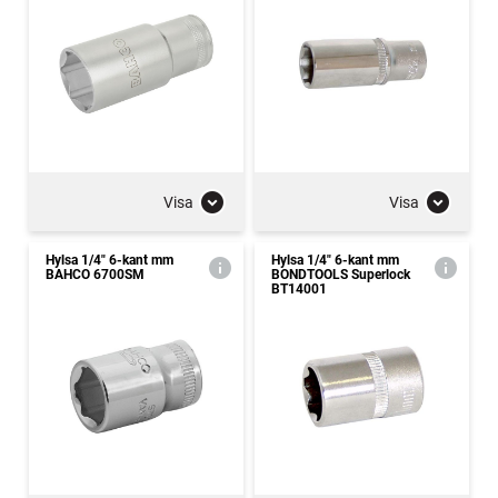
Visa
Visa
Hylsa 1/4" 6-kant mm
Hylsa 1/4" 6-kant mm
BAHCO 6700SM
BONDTOOLS Superlock
BT14001