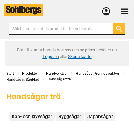
Meny
För att kunna handla hos oss och se priser behöver du
Logga in
eller
Skapa konto
Start
Produkter
Handverktyg
Handsågar, Geringsverktyg
Handsågar trä
Handsågar, Sågblad
Handsågar trä
Kategorier
Kap- och klyvsågar
Ryggsågar
Japansågar