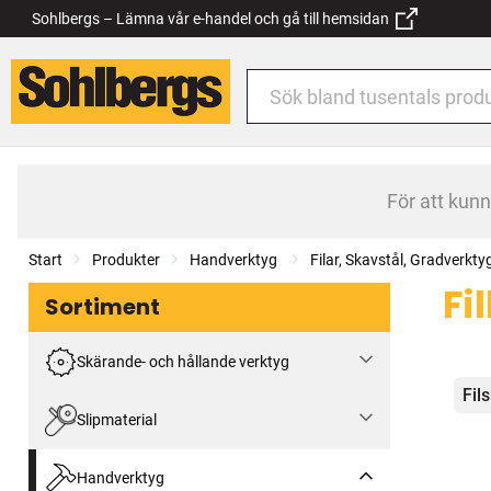
Sohlbergs – Lämna vår e-handel och gå till hemsidan
För att kun
Start
Produkter
Handverktyg
Filar, Skavstål, Gradverkty
Fi
Sortiment
Skärande- och hållande verktyg
Kat
Fil
Slipmaterial
Handverktyg