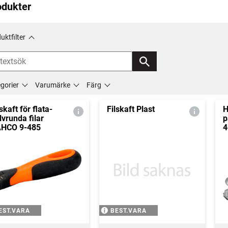
odukter
uktfilter
gorier
Varumärke
Färg
lskaft för flata-
Filskaft Plast
H
lvrunda filar
p
HCO 9-485
4
EST.VARA
BEST.VARA