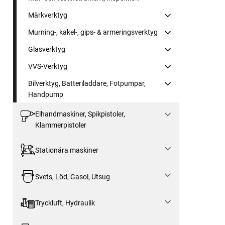
Märkverktyg
Murning-, kakel-, gips- & armeringsverktyg
Glasverktyg
VVS-Verktyg
Bilverktyg, Batteriladdare, Fotpumpar,
Handpump
Elhandmaskiner, Spikpistoler,
Klammerpistoler
Stationära maskiner
Svets, Löd, Gasol, Utsug
Tryckluft, Hydraulik