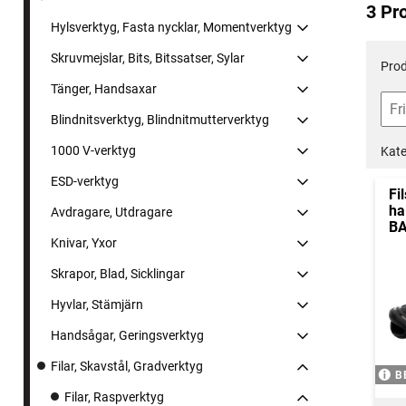
3 Pr
Hylsverktyg, Fasta nycklar, Momentverktyg
Skruvmejslar, Bits, Bitssatser, Sylar
Prod
Tänger, Handsaxar
Blindnitsverktyg, Blindnitmutterverktyg
1000 V-verktyg
Kate
ESD-verktyg
Fi
ha
Avdragare, Utdragare
BA
Knivar, Yxor
Skrapor, Blad, Sicklingar
Hyvlar, Stämjärn
Handsågar, Geringsverktyg
Filar, Skavstål, Gradverktyg
B
Filar, Raspverktyg