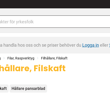
na handla hos oss och se priser behöver du
Logga in
eller
g
Filar, Raspverktyg
Filhållare, Filskaft
lhållare, Filskaft
egorier
skaft
Hållare pansarblad