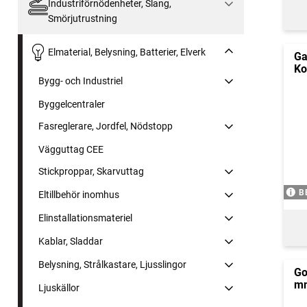
Industriförnödenheter, Slang,
Smörjutrustning
Elmaterial, Belysning, Batterier, Elverk
Ga
Ko
Bygg- och Industriel
Byggelcentraler
Fasreglerare, Jordfel, Nödstopp
Vägguttag CEE
Stickproppar, Skarvuttag
B
Eltillbehör inomhus
Elinstallationsmateriel
Kablar, Sladdar
Belysning, Strålkastare, Ljusslingor
Go
m
Ljuskällor