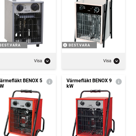
BEST.VARA
BEST.VARA
Visa
Visa
ärmefläkt BENOX 5
Värmefläkt BENOX 9
kW
kW