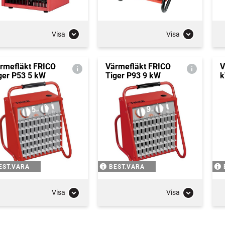
Visa
Visa
rmefläkt FRICO
Värmefläkt FRICO
V
ger P53 5 kW
Tiger P93 9 kW
EST.VARA
BEST.VARA
Visa
Visa