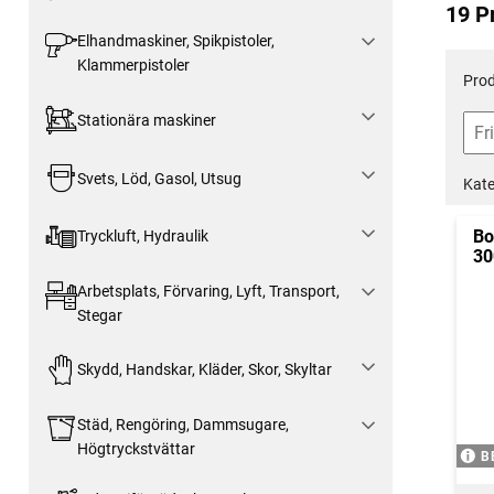
19 P
Elhandmaskiner, Spikpistoler,
Klammerpistoler
Prod
Stationära maskiner
Svets, Löd, Gasol, Utsug
Kate
Bo
Tryckluft, Hydraulik
3
Arbetsplats, Förvaring, Lyft, Transport,
Stegar
Skydd, Handskar, Kläder, Skor, Skyltar
Städ, Rengöring, Dammsugare,
Högtryckstvättar
B