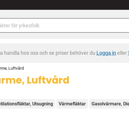
na handla hos oss och se priser behöver du
Logga in
eller
rme, Luftvård
rme, Luftvård
egorier
tilationsfläktar, Utsugning
Värmefläktar
Gasolvärmare, Di