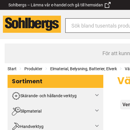
Sohlbergs – Lämna vår e-handel och gå till hemsidan
För att kun
Start
Produkter
Elmaterial, Belysning, Batterier, Elverk
Vä
Vä
Sortiment
Skärande- och hållande verktyg
Kat
Ven
Slipmaterial
Handverktyg