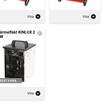
Visa
Visa
ärmefläkt KINLUX 2
kW
BEST.VARA
Visa