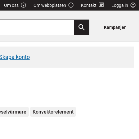
Om oss
Om webbplatsen
Kontakt
Logga in
Kampanjer
Skapa konto
eselvärmare
Konvektorelement