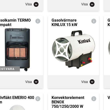
Visa
Visa
solkamin TERMO
Gasolvärmare
G
mpakt
KINLUX 15 kW
K
EST.VARA
Visa
Visa
lvfläkt EMERIO 400
Konvektorelement
V
m
BENOX
750/1250/2000 W