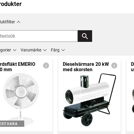
rodukter
uktfilter
gorier
Varumärke
Färg
rdsfläkt EMERIO
Dieselvärmare 20 kW
D
00 mm
med skorsten
u
EST.VARA