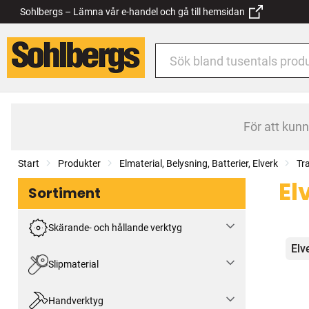
Sohlbergs – Lämna vår e-handel och gå till hemsidan
För att kun
Start
Produkter
Elmaterial, Belysning, Batterier, Elverk
Tr
El
Sortiment
Skärande- och hållande verktyg
Kat
Elv
Slipmaterial
Handverktyg