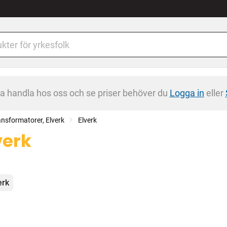
na handla hos oss och se priser behöver du
Logga in
eller
ansformatorer, Elverk
Elverk
verk
egorier
erk