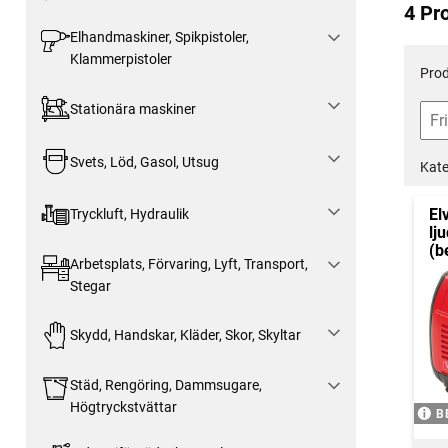
4 Pr
Elhandmaskiner, Spikpistoler,
Klammerpistoler
Prod
Stationära maskiner
Svets, Löd, Gasol, Utsug
Kate
El
Tryckluft, Hydraulik
lj
(b
Arbetsplats, Förvaring, Lyft, Transport,
Stegar
Skydd, Handskar, Kläder, Skor, Skyltar
Städ, Rengöring, Dammsugare,
Högtryckstvättar
B