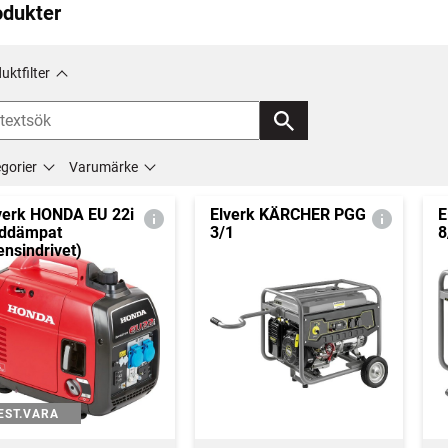
odukter
uktfilter
gorier
Varumärke
verk HONDA EU 22i
Elverk KÄRCHER PGG
E
uddämpat
3/1
8
ensindrivet)
EST.VARA