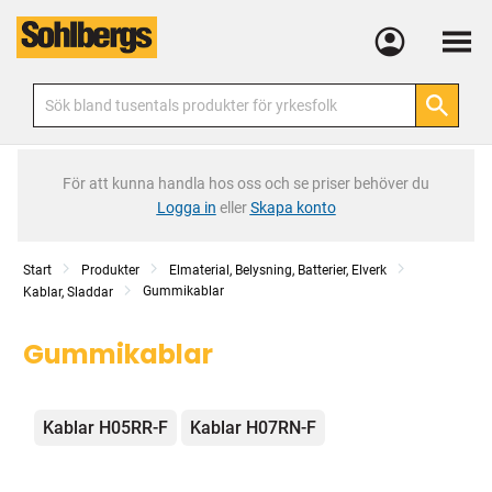
Meny
För att kunna handla hos oss och se priser behöver du
Logga in
eller
Skapa konto
Start
Produkter
Elmaterial, Belysning, Batterier, Elverk
Gummikablar
Kablar, Sladdar
Gummikablar
Kategorier
Kablar H05RR-F
Kablar H07RN-F