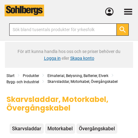
Meny
För att kunna handla hos oss och se priser behöver du
Logga in
eller
Skapa konto
Start
Produkter
Elmaterial, Belysning, Batterier, Elverk
Skarvsladdar, Motorkabel, Övergångskabel
Bygg- och Industriel
Skarvsladdar, Motorkabel,
Övergångskabel
Kategorier
Skarvsladdar
Motorkabel
Övergångskabel