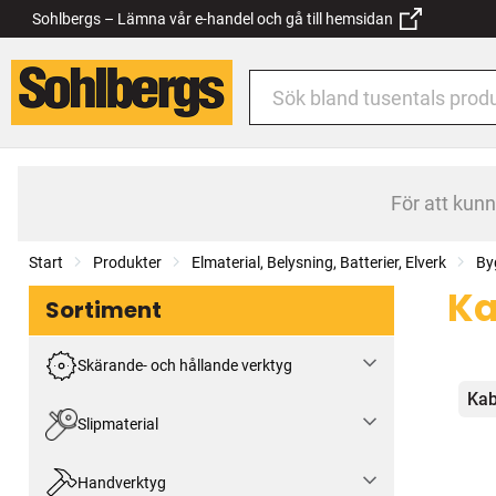
Sohlbergs – Lämna vår e-handel och gå till hemsidan
För att kun
Start
Produkter
Elmaterial, Belysning, Batterier, Elverk
By
Ka
Sortiment
Skärande- och hållande verktyg
Kat
Kab
Slipmaterial
Handverktyg