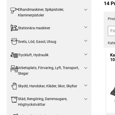
14 P
Elhandmaskiner, Spikpistoler,
Klammerpistoler
Prod
Stationära maskiner
Svets, Löd, Gasol, Utsug
Kate
Ka
Tryckluft, Hydraulik
10
Arbetsplats, Förvaring, Lyft, Transport,
Stegar
Skydd, Handskar, Kläder, Skor, Skyltar
Städ, Rengöring, Dammsugare,
Högtryckstvättar