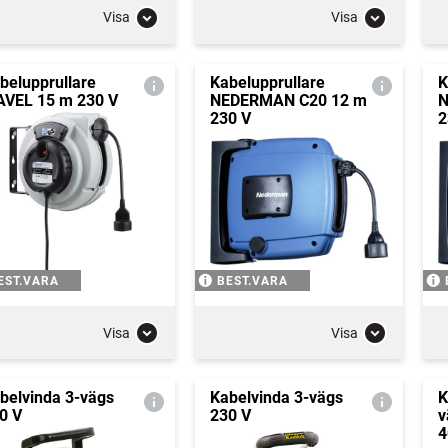
Visa
Visa
belupprullare
Kabelupprullare
K
VEL 15 m 230 V
NEDERMAN C20 12 m
N
230 V
2
EST.VARA
BEST.VARA
Visa
Visa
belvinda 3-vägs
Kabelvinda 3-vägs
K
0 V
230 V
v
4