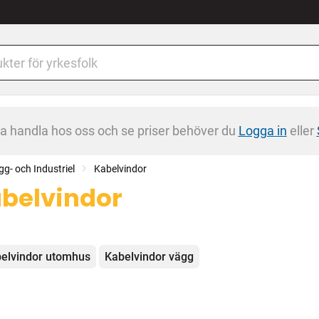
na handla hos oss och se priser behöver du
Logga in
eller
gg- och Industriel
Kabelvindor
belvindor
egorier
elvindor utomhus
Kabelvindor vägg