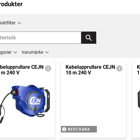
rodukter
uktfilter
gorier
Varumärke
belupprullare CEJN
Kabelupprullare CEJN
K
 m 240 V
10 m 240 V
1
BEST.VARA