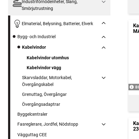
Industriförnödenheter, Slang,
Smörjutrustning
Elmaterial, Belysning, Batterier, Elverk
Ka
MA
Bygg- och Industriel
Kabelvindor
Kabelvindor utomhus
Kabelvindor vägg
Skarvsladdar, Motorkabel,
Övergångskabel
B
Grenuttag, Övergångar
Övergångsadaptrar
Byggelcentraler
Ka
Fasreglerare, Jordfel, Nödstopp
23
Vägguttag CEE