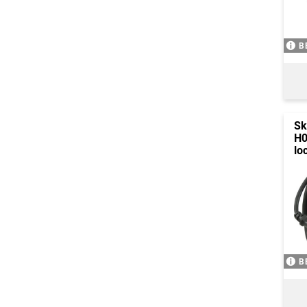
B
Sk
H0
lo
B