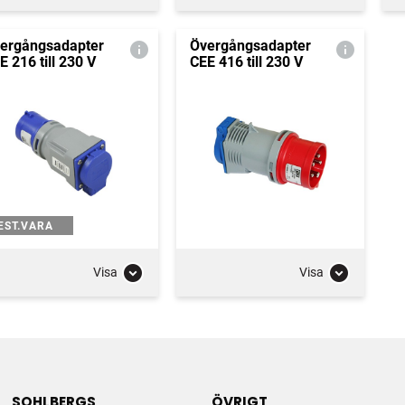
ergångsadapter
Övergångsadapter
E 216 till 230 V
CEE 416 till 230 V
EST.VARA
Visa
Visa
SOHLBERGS
ÖVRIGT