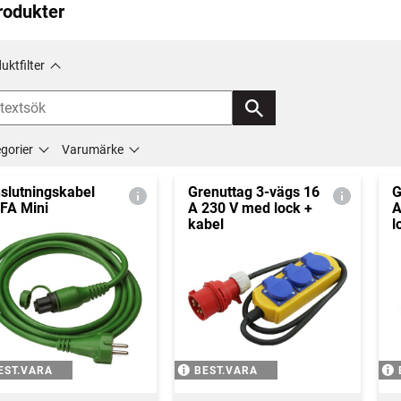
rodukter
uktfilter
gorier
Varumärke
slutningskabel
Grenuttag 3-vägs 16
G
FA Mini
A 230 V med lock +
A
kabel
l
EST.VARA
BEST.VARA