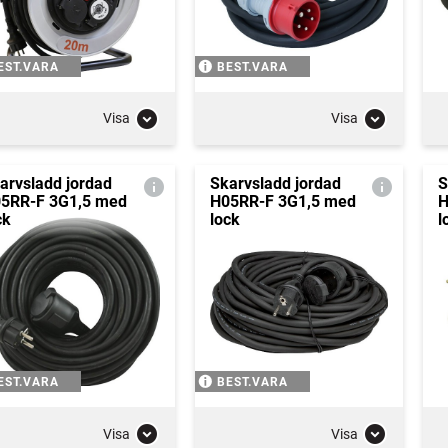
EST.VARA
BEST.VARA
Visa
Visa
arvsladd jordad
Skarvsladd jordad
S
5RR-F 3G1,5 med
H05RR-F 3G1,5 med
H
ck
lock
l
EST.VARA
BEST.VARA
Visa
Visa