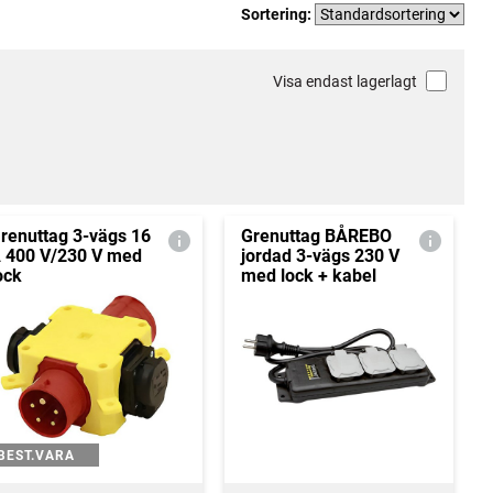
Sortering:
Visa endast lagerlagt
renuttag 3-vägs 16
Grenuttag BÅREBO
 400 V/230 V med
jordad 3-vägs 230 V
ock
med lock + kabel
BEST.VARA