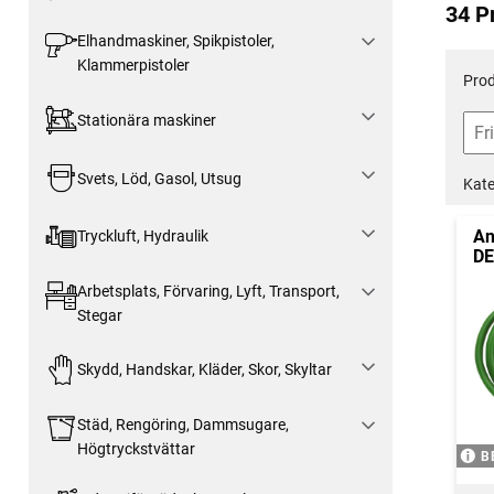
34 P
Elhandmaskiner, Spikpistoler,
Klammerpistoler
Prod
Stationära maskiner
Svets, Löd, Gasol, Utsug
Kate
An
Tryckluft, Hydraulik
DE
Arbetsplats, Förvaring, Lyft, Transport,
Stegar
Skydd, Handskar, Kläder, Skor, Skyltar
Städ, Rengöring, Dammsugare,
Högtryckstvättar
B