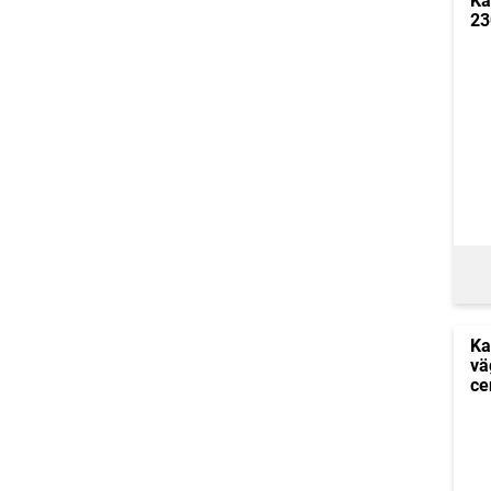
Ka
23
Ka
vä
ce