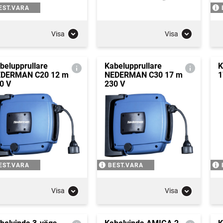
EST.VARA
Visa
Visa
belupprullare
Kabelupprullare
K
DERMAN C20 12 m
NEDERMAN C30 17 m
1
0 V
230 V
EST.VARA
BEST.VARA
Visa
Visa