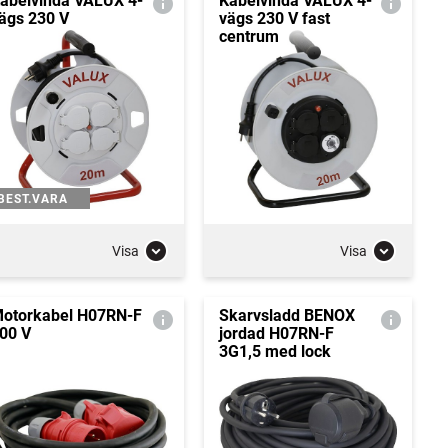
abelvinda VALUX 4-
Kabelvinda VALUX 4-
ägs 230 V
vägs 230 V fast
centrum
BEST.VARA
Visa
Visa
otorkabel H07RN-F
Skarvsladd BENOX
00 V
jordad H07RN-F
3G1,5 med lock