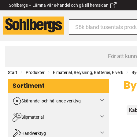
Sohlbergs – Lämna vår e-handel och gå till hemsidan
För att kun
Start
Produkter
Elmaterial, Belysning, Batterier, Elverk
By
By
Sortiment
Skärande- och hållande verktyg
Kat
Kab
Slipmaterial
Handverktyg