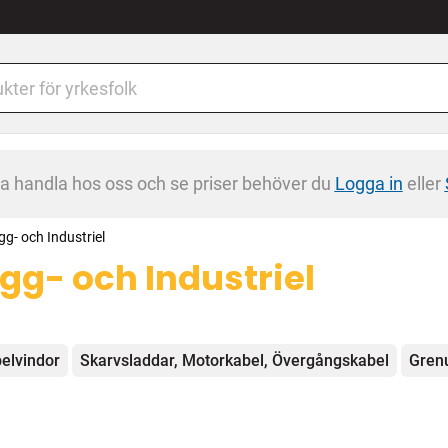
na handla hos oss och se priser behöver du
Logga in
eller
gg- och Industriel
gg- och Industriel
egorier
elvindor
Skarvsladdar, Motorkabel, Övergångskabel
Gren