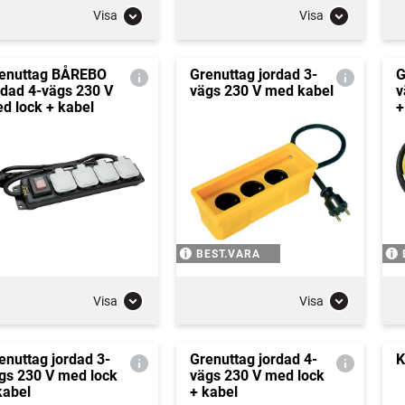
Visa
Visa
enuttag BÅREBO
Grenuttag jordad 3-
G
rdad 4-vägs 230 V
vägs 230 V med kabel
v
d lock + kabel
+
BEST.VARA
Visa
Visa
enuttag jordad 3-
Grenuttag jordad 4-
K
gs 230 V med lock
vägs 230 V med lock
kabel
+ kabel