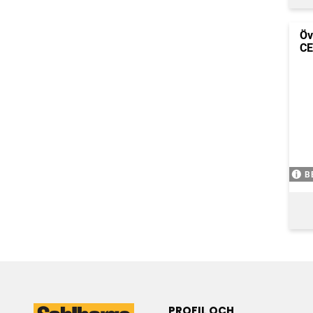
Öv
CE
B
PROFIL OCH