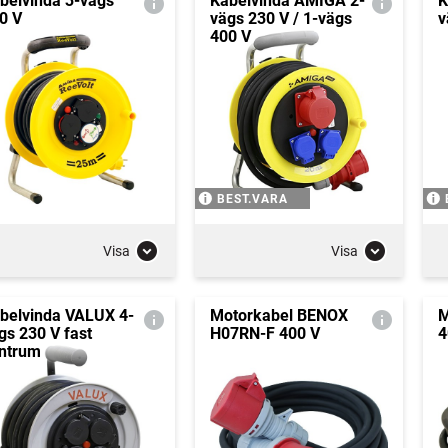
belvinda 3-vägs
Kabelvinda AMIGA 2-
K
0 V
vägs 230 V / 1-vägs
v
400 V
BEST.VARA
Visa
Visa
belvinda VALUX 4-
Motorkabel BENOX
M
gs 230 V fast
H07RN-F 400 V
4
ntrum