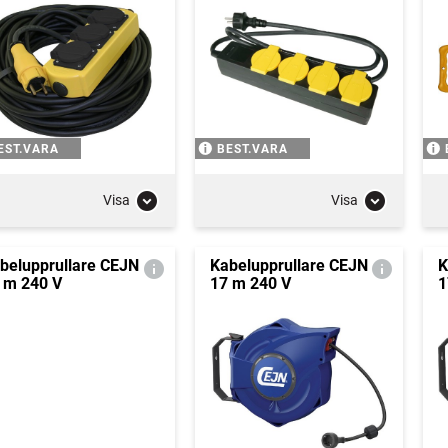
EST.VARA
BEST.VARA
Visa
Visa
belupprullare CEJN
Kabelupprullare CEJN
K
 m 240 V
17 m 240 V
1