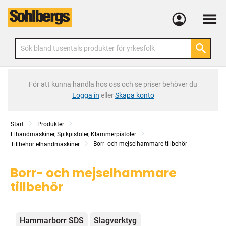
Meny
För att kunna handla hos oss och se priser behöver du
Logga in
eller
Skapa konto
Start
Produkter
Elhandmaskiner, Spikpistoler, Klammerpistoler
Borr- och mejselhammare tillbehör
Tillbehör elhandmaskiner
Borr- och mejselhammare
tillbehör
Kategorier
Hammarborr SDS
Slagverktyg