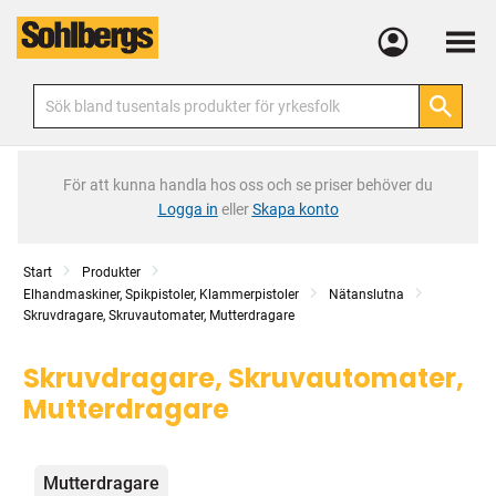
Meny
För att kunna handla hos oss och se priser behöver du
Logga in
eller
Skapa konto
Start
Produkter
Elhandmaskiner, Spikpistoler, Klammerpistoler
Nätanslutna
Skruvdragare, Skruvautomater, Mutterdragare
Skruvdragare, Skruvautomater,
Mutterdragare
Kategorier
Mutterdragare